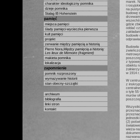
marek. N
charakter ideologiczny pomnika
i rosyjsk
dzieje pomnika
na pusty
budowę s
Stalag IB Hohenstein
drzewami
pamięć
wszechśw
miejsca pamięci
gdzie zb
oddać cz
ślady pamięci-wycieczka pierwsza
zakładan
kult pamięci
budowle 
projekt
odprawia
zerwanie między pamięcią a historią
Budowla 
Pierre Nora,
Między pamięcią a historią:
zwieńczo
Les lieux de Memoire (fragment)
metrowym
makieta pomnika
poszczeg
z typowe
lokalizacja
obiektu n
zapomnienie
żołnierzy
w 1914 r.
pomnik rozproszony
wymazywanie historii
W centru
stan obecny-szczątki
z inskryp
centraln
o tyle 5
archiwum
murów sł
bibliografia
poszczegó
linki stron
Wszystki
kontakt
przeznac
przeznacz
jednostk
(2) pośw
światowej
wieża-na
dokument
nazwana 