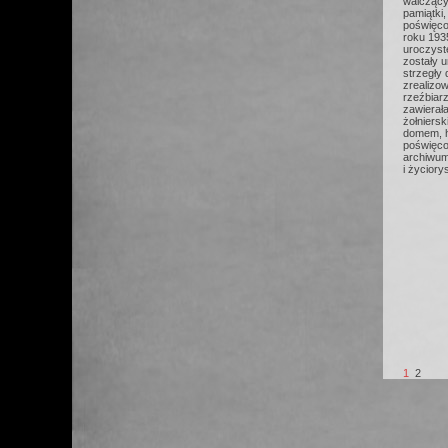
walczącyc
pamiątki,
poświęco
roku 193
uroczyste
zostały 
strzegły
zrealizo
rzeźbiar
zawierał
żołniersk
domem, h
poświęcon
archiwum
i życior
1
2