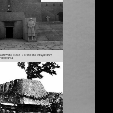
ealizowane przez P. Bronischa stojące przy
indenburga.