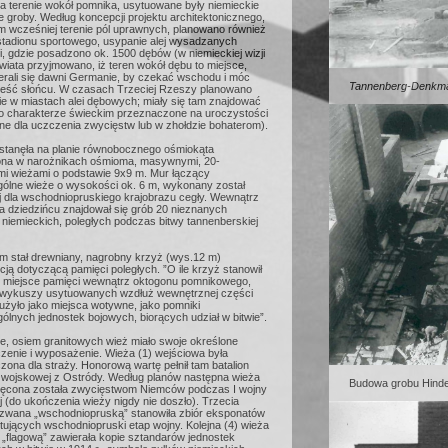
a terenie wokół pomnika, usytuowane były niemieckie
ie groby. Według koncepcji projektu architektonicznego,
m wcześniej terenie pól uprawnych, planowano również
tadionu sportowego, usypanie alej wysadzanych
, gdzie posadzono ok. 1500 dębów (w niemieckiej wizji
iata przyjmowano, iż teren wokół dębu to miejsce,
ierali się dawni Germanie, by czekać wschodu i móc
Tannenberg-Denkma
eść słońcu. W czasach Trzeciej Rzeszy planowano
ie w miastach alei dębowych; miały się tam znajdować
o charakterze świeckim przeznaczone na uroczystości
ne dla uczczenia zwycięstw lub w zhołdzie bohaterom).
stanęła na planie równobocznego ośmiokąta
na w narożnikach ośmioma, masywnymi, 20-
i wieżami o podstawie 9x9 m. Mur łączący
ólne wieże o wysokości ok. 6 m, wykonany został
j dla wschodniopruskiego krajobrazu cegły. Wewnątrz
a dziedzińcu znajdował się grób 20 nieznanych
 niemieckich, poległych podczas bitwy tannenberskiej
m stał drewniany, nagrobny krzyż (wys.12 m)
cją dotyczącą pamięci poległych. ”O ile krzyż stanowił
e miejsce pamięci wewnątrz oktogonu pomnikowego,
5 wykuszy usytuowanych wzdłuż wewnętrznej części
użyło jako miejsca wotywne, jako pomniki
lnych jednostek bojowych, biorących udział w bitwie”.
e, osiem granitowych wież miało swoje określone
zenie i wyposażenie. Wieża (1) wejściowa była
ona dla straży. Honorową wartę pełnił tam batalion
i wojskowej z Ostródy. Według planów następna wieża
Budowa grobu Hinde
ięcona została zwycięstwom Niemców podczas I wojny
 (do ukończenia wieży nigdy nie doszło). Trzecia
zwana „wschodniopruską” stanowiła zbiór eksponatów
ujących wschodniopruski etap wojny. Kolejna (4) wieża
„flagową” zawierała kopie sztandarów jednostek