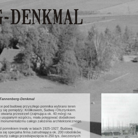
Tannenberg-Denkmal
ce pod budowę przyszłego pomnika wybrano teren
cy się pomiędzy: Królikowem, Sudwą i Olsztynkiem.
 otwarta przestrzeń (zajmująca ok. 40 mórg) na
e usypanym wzgórzu, miała potęgować dodatkowo
 monumentalizmu całego założenia architektonicznego.
d pomnikiem trwały w latach 1925-1927. Budową
 się specjalna firma zatrudniająca ok. 200 robotników.
oszty całego przedsięwzięcia to 250 tys. ówczesnych