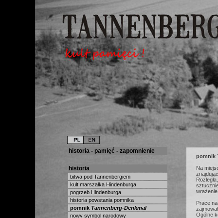
historia - pamięć - zapomnienie
pomnik
historia
Na miejs
znajdują
bitwa pod Tannenbergiem
Rozległa,
kult marszałka Hindenburga
sztuczni
wrażenie
pogrzeb Hindenburga
historia powstania pomnika
Prace na
pomnik
Tannenberg-Denkmal
zajmowała
Ogólne k
nowy symbol narodowy