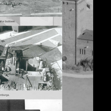
l
w budowie.
nburga.