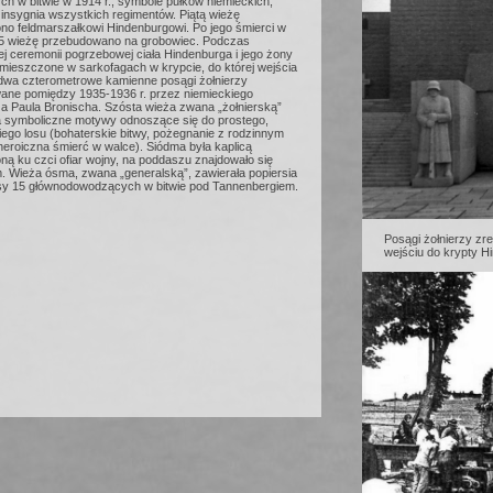
h w bitwie w 1914 r., symbole pułków niemieckich,
 insygnia wszystkich regimentów. Piątą wieżę
no feldmarszałkowi Hindenburgowi. Po jego śmierci w
5 wieżę przebudowano na grobowiec. Podczas
j ceremonii pogrzebowej ciała Hindenburga i jego żony
umieszczone w sarkofagach w krypcie, do której wejścia
 dwa czterometrowe kamienne posągi żołnierzy
wane pomiędzy 1935-1936 r. przez niemieckiego
za Paula Bronischa. Szósta wieża zwana „żołnierską”
a symboliczne motywy odnoszące się do prostego,
iego losu (bohaterskie bitwy, pożegnanie z rodzinnym
eroiczna śmierć w walce). Siódma była kaplicą
ą ku czci ofiar wojny, na poddaszu znajdowało się
. Wieża ósma, zwana „generalską”, zawierała popiersia
ysy 15 głównodowodzących w bitwie pod Tannenbergiem.
Posągi żołnierzy zr
wejściu do krypty H