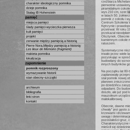
rzeźbiarza Michelang
charakter ideologiczny pomnika
pierwotnie ustawio
dzieje pomnika
piramidalnym cokole,
wys.210 cm, szer.11
Stalag IB Hohenstein
w latach 50. żołnier
pamięć
pomnik z cokołu i wyw
miejsca pamięci
Centrum Szkolenia 
Kętrzynie i prawdop
ślady pamięci-wycieczka pierwsza
przetrwał. W roku 1
kult pamięci
przekazał nieodpłat
projekt
Olsztynek. Obecnie 
kamiennym cokole n
zerwanie między pamięcią a historią
ratuszem.
Pierre Nora,
Między pamięcią a historią:
Les lieux de Memoire (fragment)
Systematyczne nisz
makieta pomnika
trwało przez wiele la
pozyskując w sposó
lokalizacja
budowlany do wznos
zapomnienie
innych budynków g
pomnik rozproszony
Na początku lat 80-
wymazywanie historii
zaplanowały przepr
stan obecny-szczątki
stał pomnik nowej o
planowo zniszczono 
po dziedzińcu zasy
archiwum
odpadami. Do budow
bibliografia
doszło, ale już pod k
mauzoleum urządzono
linki stron
małokalibrowej.
kontakt
Obecnie, dawne miej
chwały” jest gęsto 
krzewami i drzewam
uwagę i determinacj
pozostałości-gruz, c
Charakterystyczne w
mieścił się dziedzin