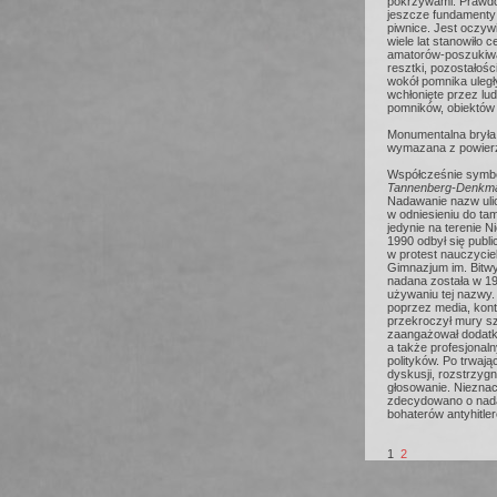
pokrzywami. Prawdo
jeszcze fundamenty
piwnice. Jest oczyw
wiele lat stanowiło c
amatorów-poszukiw
resztki, pozostałoś
wokół pomnika uległ
wchłonięte przez lu
pomników, obiektów 
Monumentalna brył
wymazana z powierz
Współcześnie symbol
Tannenberg-Denkm
Nadawanie nazw uli
w odniesieniu do ta
jedynie na terenie 
1990 odbył się publi
w protest nauczycie
Gimnazjum im. Bitw
nadana została w 19
używaniu tej nazwy
poprzez media, kont
przekroczył mury s
zaangażował dodatk
a także profesjonaln
polityków. Po trwając
dyskusji, rozstrzygn
głosowanie. Niezna
zdecydowano o nada
bohaterów antyhitler
1
2