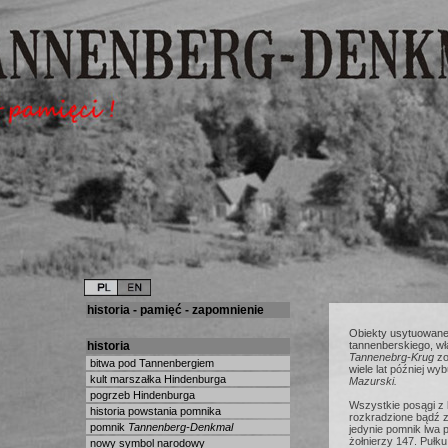
historia - pamięć - zapomnienie
Obiekty usytuowane
historia
tannenberskiego, wła
Tannenebrg-Krug
zo
bitwa pod Tannenbergiem
wiele lat później 
kult marszałka Hindenburga
Mazurski.
pogrzeb Hindenburga
Wszystkie posągi z 
historia powstania pomnika
rozkradzione bądź 
pomnik
Tannenberg-Denkmal
jedynie pomnik lwa 
żołnierzy 147. Pułku
nowy symbol narodowy